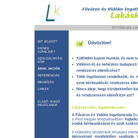
NYITÓOLDAL
|
O
MIT JELENT?
Üdvözlöm!
KIKNEK
AJÁNLJUK?
Külföldön kapott munkát, és nem tud
SZOLGÁLTATÁSI
KÖR
Vidéken él, és nehézkes budapesti
ÁRAK, AKCIÓK
rendszeres ellenőrzése?
REFERENCIÁK
Több ingatlannal rendelkezik, és 
MEGBÍZÁS
azok bérbeadását, rendszeres elle
Nincs ideje, hogy körültekintően kia
LINKEK
és rendszeresen ellenőrizze azt?
ELADÓ, KIADÓ
INGATLANOK
Lakáskezelés, ingatlankezelés
A Főváros és Vidéke Ingatlaniroda
Bud
a Pest megyei településekben
foglalk
irodák bérbeadásával és azok szaksz
A működési struktúránk lényeges elem
igényeknek megfelelően segítünk,
h