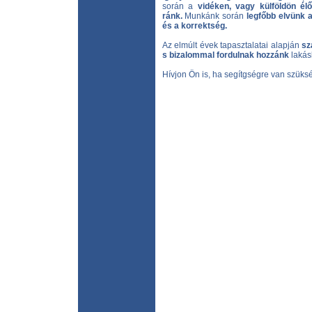
során a
vidéken, vagy külföldön él
ránk.
Munkánk során
legfőbb elvünk 
és a korrektség.
Az elmúlt évek tapasztalatai alapján
sz
s bizalommal fordulnak hozzánk
lakás
Hívjon Ön is, ha segítgségre van szüks